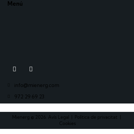
Menú
info@mienerg.com
972 29 69 23
Mienerg © 2026.
Avís Legal
|
Política de privacitat
|
Cookies