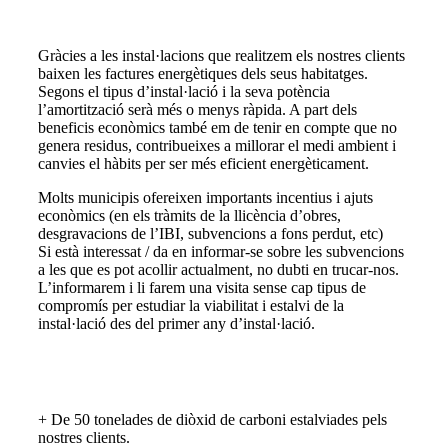
Gràcies a les instal·lacions que realitzem els nostres clients
baixen les factures energètiques dels seus habitatges.
Segons el tipus d’instal·lació i la seva potència
l’amortització serà més o menys ràpida. A part dels
beneficis econòmics també em de tenir en compte que no
genera residus, contribueixes a millorar el medi ambient i
canvies el hàbits per ser més eficient energèticament.
Molts municipis ofereixen importants incentius i ajuts
econòmics (en els tràmits de la llicència d’obres,
desgravacions de l’IBI, subvencions a fons perdut, etc)
Si està interessat / da en informar-se sobre les subvencions
a les que es pot acollir actualment, no dubti en trucar-nos.
L’informarem i li farem una visita sense cap tipus de
compromís per estudiar la viabilitat i estalvi de la
instal·lació des del primer any d’instal·lació.
+ De 50 tonelades de diòxid de carboni estalviades pels
nostres clients.