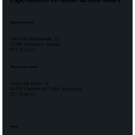
Mienerg Girona
Carrer de Mosquerola, 35
17180 Vilablareix, Girona
972 29 69 23
Mienerg Barcelona
Carrer del Tenes, 14
08410 Vilanova del Vallès, Barcelona
972 29 69 23
Menú