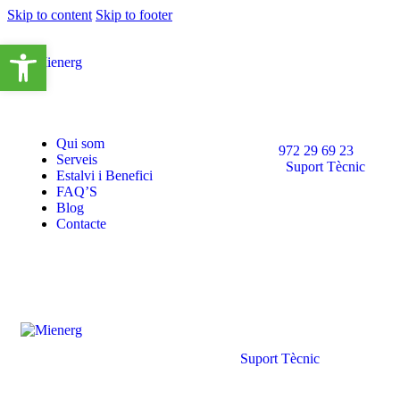
Skip to content
Skip to footer
Obre la barra d'eines
Qui som
972 29 69 23
Serveis
Suport Tècnic
Estalvi i Benefici
FAQ’S
Blog
Contacte
Suport Tècnic