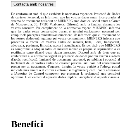
De conformitat amb el que estableix la normativa vigent en Protecció de Dades
de caràcter Personal, us informem que les vostres dades seran incorporades al
sistema de tractament titularitat de MIENERG amb domicili social situat a Carrer
de Mosquerola, 35, 17180 Vilablareix, (Girona), amb la finalitat d'atendre les
vostres consultes. En compliment de la normativa vigent, MIENERG informa
que les dades seran conservades durant el termini estrictament necessari per
complir els preceptes esmentats anteriorment. Us informem que el tractament de
les vostres dades està legitimat pel vostre consentiment. MIENERG informa que
procedirà a tractar les vostres dades de manera lícita, lleial, transparent,
adequada, pertinent, limitada, exacta i actualitzada. És per això que MIENERG
es compromet a adoptar totes les mesures raonables perquè se suprimeixin o es
rectifiquin sense dilació quan siguin inexactes. D'acord amb els drets que us
confereixen a la normativa vigent en protecció de dades podreu exercir els drets
d'accés, rectificació, limitació de tractament, supressió, portabilitat i oposició al
tractament de les vostres dades de caràcter personal així com del consentiment
prestat per al tractament. d'aquests, dirigint la vostra petició a l'adreça postal
indicada més amunt o al correu electrònic info@mienerg.com. Podrà adreçar-se
a lAutoritat de Control competent per presentar la reclamació que consideri
oportuna. L´enviament d´aquestes dades implica l´acceptació d´aquesta clàusula.
Benefici