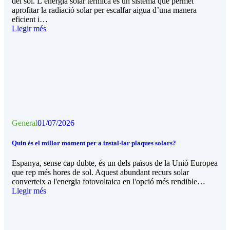
del sol. L’energia solar tèrmica és un sistema que permet
aprofitar la radiació solar per escalfar aigua d’una manera
eficient i…
Llegir més
General
01/07/2026
Quin és el millor moment per a instal·lar plaques solars?
Espanya, sense cap dubte, és un dels països de la Unió Europea
que rep més hores de sol. Aquest abundant recurs solar
converteix a l'energia fotovoltaica en l'opció més rendible…
Llegir més