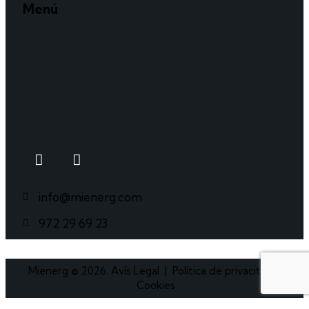
Menú
info@mienerg.com
972 29 69 23
Mienerg © 2026.
Avís Legal
|
Política de privacitat
|
Cookies