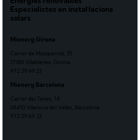
Energies renovables
Especialistes en instal·lacions
solars
Mienerg Girona
Carrer de Mosquerola, 35
17180 Vilablareix, Girona
972 29 69 23
Mienerg Barcelona
Carrer del Tenes, 14
08410 Vilanova del Vallès, Barcelona
972 29 69 23