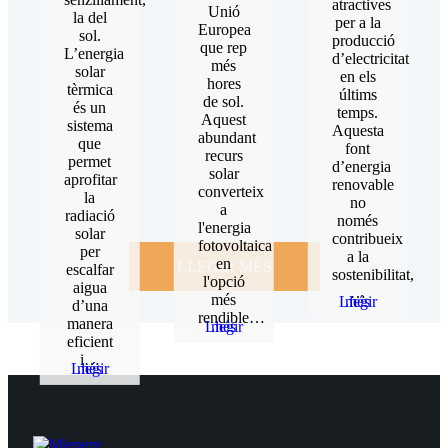
atractives
Unió
la del
per a la
Europea
sol.
producció
que rep
L’energia
d’electricitat
més
solar
en els
hores
tèrmica
últims
de sol.
és un
temps.
Aquest
sistema
Aquesta
abundant
que
font
recurs
permet
d’energia
solar
aprofitar
renovable
converteix
la
no
a
radiació
només
l'energia
solar
contribueix
fotovoltaica
per
a la
en
LLEGIR MÉS
escalfar
sostenibilitat,
l'opció
aigua
…
més
Llegir més
d’una
rendible…
manera
Llegir més
eficient
i…
Llegir més