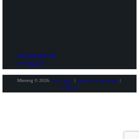
info@mienerg.com
972 29 69 23
Mienerg © 2026.
Avís Legal
|
Política de privacitat
|
Cookies