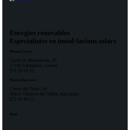
Energies renovables
Especialistes en instal·lacions solars
Mienerg Girona
Carrer de Mosquerola, 35
17180 Vilablareix, Girona
972 29 69 23
Mienerg Barcelona
Carrer del Tenes, 14
08410 Vilanova del Vallès, Barcelona
972 29 69 23
Menú