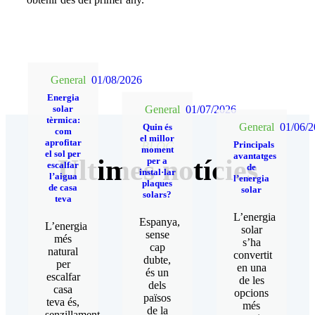
General
01/08/2026
Energia
solar
General
01/07/2026
tèrmica:
General
01/06/
Quin és
com
el millor
aprofitar
BLOG
Principals
moment
el sol per
avantatges
Últimes notícies
per a
escalfar
de
instal·lar
l’aigua
l’energia
plaques
de casa
solar
solars?
teva
L’energia
Espanya,
L’energia
solar
sense
més
s’ha
cap
natural
convertit
dubte,
per
en una
és un
escalfar
de les
dels
casa
opcions
països
teva és,
més
de la
senzillament,