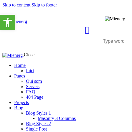
Skip to content
Skip to footer
Obre la barra d'eines
Close
Home
Inici
Pages
Qui som
Serveis
FAQ
404 Page
Projects
Blog
Blog Styles 1
Masonry 3 Columns
Blog Styles 2
Single Post