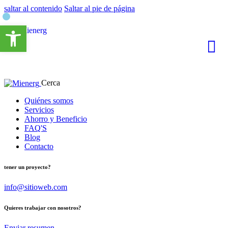
saltar al contenido
Saltar al pie de página
Abrir barra de herramientas
Cerca
Quiénes somos
Servicios
Ahorro y Beneficio
FAQ'S
Blog
Contacto
tener un proyecto?
info@sitioweb.com
Quieres trabajar con nosotros?
Enviar resumen