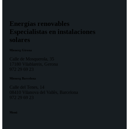
Energías renovables
Especialistas en instalaciones
solares
Mienerg Girona
Calle de Mosquerola, 35
17180 Vilablareix, Gerona
972 29 69 23
Mienerg Barcelona
Calle del Tenes, 14
08410 Vilanova del Vallès, Barcelona
972 29 69 23
Menú